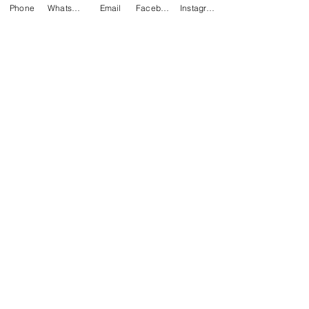
Phone
WhatsApp
Email
Facebook
Instagram
【COVID19 疫情期間 開學抗
壓大法】 - 關注兒童心理 預防
學童自殺
學生在疫情下復課，甚至即將面對全日
復課，他們會遇到什麼困擾? 思健心理
諮詢中心 註冊臨床心理學家 趙思雅小
姐分析了以下幾方面學生常見的問題，
包括社交適應、學習壓力、健康問題和
沉迷網絡，供大家參考。