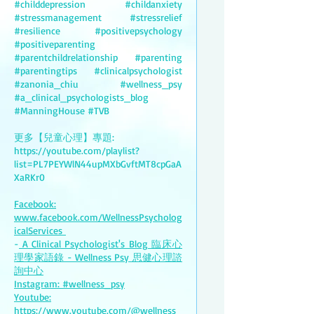
#childdepression #childanxiety
#stressmanagement #stressrelief
#resilience #positivepsychology
#positiveparenting
#parentchildrelationship #parenting
#parentingtips #clinicalpsychologist
#zanonia_chiu #wellness_psy
#a_clinical_psychologists_blog
#ManningHouse #TVB
更多【兒童心理】專題:
https://youtube.com/playlist?
list=PL7PEYWlN44upMXbGvftMT8cpGaA
XaRKr0
Facebook:
www.facebook.com/WellnessPsycholog
icalServices
-
A Clinical Psychologist's Blog 臨床心
理學家語錄 - Wellness Psy 思健心理諮
詢中心
Instagram: #wellness_psy
Youtube:
https://www.youtube.com/@wellness_