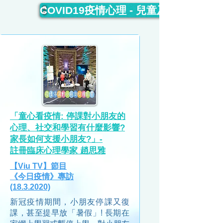
COVID19疫情心理 - 兒童及青少年
「童心看疫情: 停課對小朋友的
心理、社交和學習有什麼影響?
家長如何支援小朋友?」-
註冊臨床心理學家 趙思雅
【Viu TV】節目
《今日疫情》
專訪
(18.3.2020)
新冠疫情期間，小朋友停課又復
課，甚至提早放「暑假」! 長期在