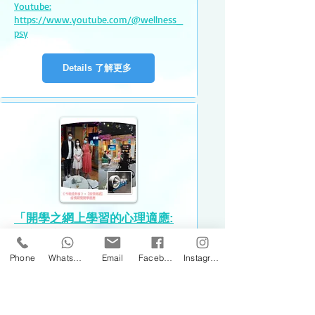
Youtube:
https://www.youtube.com/@wellness_
psy
Details 了解更多
「開學之網上學習的心理適應:
學童和家長面對網上學習的壓力
和心理適應」-
Phone
WhatsApp
Email
Facebook
Instagram
註冊臨床心理學家趙思雅
【Viu TV】節目
《
今晚趁熱食-疫情速遞
》
專訪