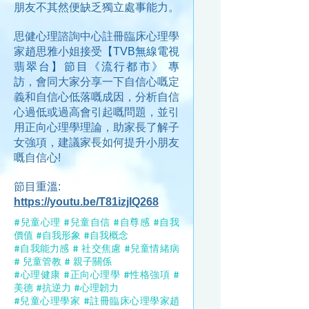
朋友不其然便缺乏獨立處事能力。
思健心理諮詢中心註冊臨床心理學
家趙思雅小姐接受
【TVB無線電視
翡翠台】節目《流行都市》 專
訪
，
會同大家分享一下自信心嘅定
義和自信心低落嘅成因，分析自信
心過低或過高會引起嘅問題，並引
用正向心理學理論，助家長了解子
女強項，建議家長如何提升小朋友
嘅自信心!
節目重溫:
https://youtu.be/T81izjIQ268
#兒童心理 #兒童自信 #自尊感 #自我
價值 #自我形象 #自我概念
#自我能力感 # 社交焦慮 #兒童情緒病
# 兒童管教 # 親子關係
#心理健康 #正向心理學 #性格強項 #
美德 #抗逆力 #心理韌力
#兒童心理學家 #註冊臨床心理學家趙