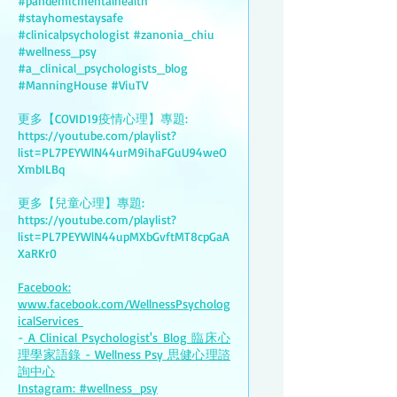
#pandemicmentalhealth
#stayhomestaysafe
#clinicalpsychologist #zanonia_chiu
#wellness_psy
#a_clinical_psychologists_blog
#ManningHouse #ViuTV
更多【COVID19疫情心理】專題:
https://youtube.com/playlist?
list=PL7PEYWlN44urM9ihaFGuU94weO
XmbILBq
更多【兒童心理】專題:
https://youtube.com/playlist?
list=PL7PEYWlN44upMXbGvftMT8cpGaA
XaRKr0
Facebook:
www.facebook.com/WellnessPsycholog
icalServices
-
A Clinical Psychologist's Blog 臨床心
理學家語錄 - Wellness Psy 思健心理諮
詢中心
Instagram: #wellness_psy