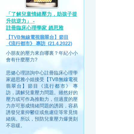
「了解兒童情緒壓力，助孩子提
升抗逆力」 -
註冊臨床心理學家 趙思雅
【TVB無線電視翡翠台】節目
《流行都市》 專訪
(21.4.2022)
小朋友的壓力來自哪裏？年紀小小
會有什麼壓力?
思健心理諮詢中心註冊臨床心理學
家趙思雅小姐接受
【TVB無線電視
翡翠台】節目《流行都市》 專
訪
，講解兒童壓力問題。雖然好的
壓力或可作為推動力，但過度的壓
力亦可形成情緒問題的誘因，容易
誘發兒童抑鬱症或焦慮症等常見情
緒病。所以，預防兒童壓力爆煲刻
不容緩。