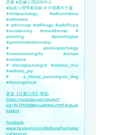
思雅 #思健心理諮詢中心
#臨床心理學家語錄 # 中環萬年大廈
#childpsychology #selfconfidence
#selfesteem
# selfconcept #selfimage #selfefficacy
#socialanxiety #mooddisorder #
parenting #parentingtips
#parentchildrelationship
# positivepsychology
#characterstrengths #virtues
#resilience
# clinicalpsychologist #zanonia_chiu
#wellness_psy
# a_clinical_psychologists_blog
#ManningHouse
更多【兒童心理】專題:
https://youtube.com/playlist?
list=PL7PEYWlN44upMXbGvftMT8cpGaA
XaRKr0
Facebook:
www.facebook.com/WellnessPsycholog
icalServices