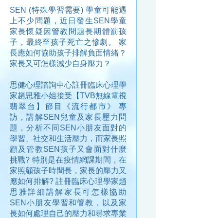
SEN (特殊學習需要) 學童可能遇
上不少問題，近日發生SEN學童
家長懷疑因管教問題長期體罰孩
子，最終至孩子死亡之慘劇。 家
長應如何協助孩子排解負面情緒？
家長又可怎樣減少自身壓力？
思健心理諮詢中心註冊臨床心理學
家趙思雅小姐接受
【TVB無線電視
翡翠台】節目
《流行都市》 專
訪
，講解SEN兒童及家長壓力問
題，分析不同SEN小朋友面對的
學習、社交和生活壓力，而家長照
顧及管教SEN孩子又會面對什麼
挑戰? 特別是在疫情網課期間，在
家照顧孩子時間長，家長的壓力又
應如何排解? 註冊臨床心理學家趙
思雅詳細講解家長可怎樣協助
SEN小朋友學習和管教，以及家
長如何處理自己的壓力和尋求專業