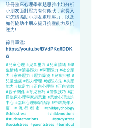
註冊臨床心理學家趙思雅小姐分析
小朋友面對壓力有何徵狀，家長又
可怎樣協助小朋友處理壓力，以及
如何協助小朋友提升抗壓能力及抗
逆力!
節目重溫:
https://youtu.be/BVdPKq6DDK
w
#兒童心理 #兒童壓力 #兒童情緒 #學
生情緒 #讀書壓力 #學習壓力 #社交壓
力 #家長壓力 #壓力爆煲 #兒童抑鬱 #
兒童焦慮 #壓力管理 #減壓方法 #抗壓
能力 #抗逆力 #正向心理學 #正向管教
#親子關係 #育兒技巧 #管教技巧 #註
冊臨床心理學家趙思雅 #思健心理諮詢
中心 #臨床心理學家語錄 #中環萬年大
廈 #流行都市 #childpsychology
#childstress #childemotions
#studentemotions #studystress
#socialstress #parentstress #burntout