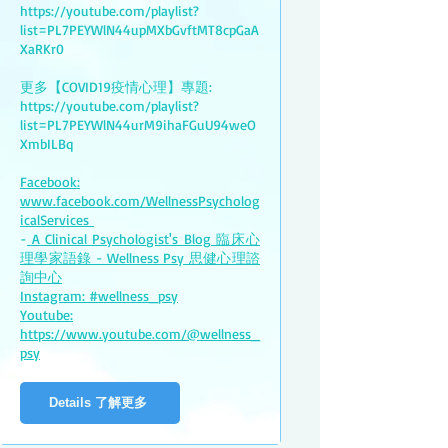
https://youtube.com/playlist?
list=PL7PEYWlN44upMXbGvftMT8cpGaA
XaRKr0
更多【COVID19疫情心理】專題:
https://youtube.com/playlist?
list=PL7PEYWlN44urM9ihaFGuU94weO
XmbILBq
Facebook:
www.facebook.com/WellnessPsycholog
icalServices
-
A Clinical Psychologist's Blog 臨床心
理學家語錄 - Wellness Psy 思健心理諮
詢中心
Instagram: #wellness_psy
Youtube:
https://www.youtube.com/@wellness_
psy
Details 了解更多