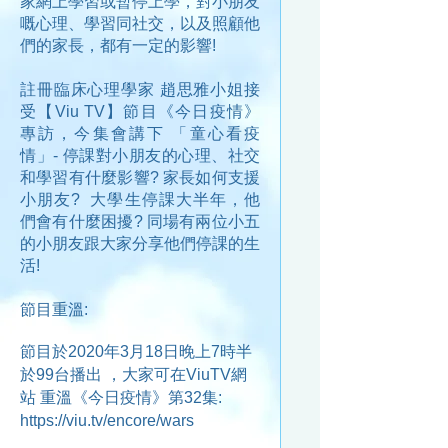
家網上學習或暫停上學，對小朋友
嘅心理、學習同社交，以及照顧他
們的家長，都有一定的影響!
註冊臨床心理學家 趙思雅小姐接
受【Viu TV】節目《今日疫情》
專訪，今集會講下 「童心看疫
情」- 停課對小朋友的心理、社交
和學習有什麼影響? 家長如何支援
小朋友?
大學生停課大半年，他
們會有什麼困擾? 同場有兩位小五
的小朋友跟大家分享他們停課的生
活!
節目重溫:
節目於2020年3月18日晚上7時半
於99台播出 ，大家可在ViuTV網
站 重溫《今日疫情》第32集:
https://viu.tv/encore/wars