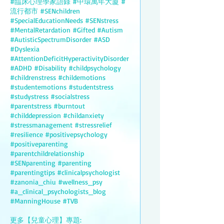
#臨床心理學家語錄 #中環萬年大廈 #
流行都市 #SENchildren
#SpecialEducationNeeds #SENstress
#MentalRetardation #Gifted #Autism
#AutisticSpectrumDisorder #ASD
#Dyslexia
#AttentionDeficitHyperactivityDisorder
#ADHD #Disability #childpsychology
#childrenstress #childemotions
#studentemotions #studentstress
#studystress #socialstress
#parentstress #burntout
#childdepression #childanxiety
#stressmanagement #stressrelief
#resilience #positivepsychology
#positiveparenting
#parentchildrelationship
#SENparenting #parenting
#parentingtips #clinicalpsychologist
#zanonia_chiu #wellness_psy
#a_clinical_psychologists_blog
#ManningHouse #TVB
更多【兒童心理】專題: