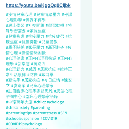
https://youtu.be/KggQq0Cijbk
#疫情兒童心理 #兒童情緒壓力 #停課
心理影響 #停課不停學
#網上學習 #社交問題 #學習動機 #特
殊學習需要 #家長焦慮
#兒童焦慮 #抗疫壓力 #抗疫疲勞 #抗
疫焦慮 #抗疫抑鬱 #兒童管教
#親子關係 #家長壓力 #新冠肺炎 #疫
情心理 #疫情情緒困擾
#心理健康 #正向心理齊抗逆 #正向心
理學 #新常態 #抗逆力
#心理韌力 #感恩 #居家抗疫 #維持正
常生活規律 #防疫 #戴口罩
#勤洗手 #居家抗疫 #今日疫情 #陳安
立 #虞逸峯 #兒童心理學家
#註冊臨床心理學家趙思雅 #思健心理
諮詢中心 #臨床心理學家語錄
#中環萬年大廈 #childpsychology
#childanxiety #parenting
#parentingtips #parentstress #SEN
#schoolsuspension #COVID19
#COVID19psychology