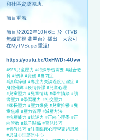
和社區資源協助。
節目重溫:
節目於2022年10月6日 於《TVB
無線電視 翡翠台》播出，大家可
在MyTVSuper重溫!
https://youtu.be/OxHWDr-4Uvw
#SEN兒童壓力 #特殊學習需要 #融合教
育 #智障 #資優 #自閉症
#讀寫障礙 #專注力失調過度活躍症 #
身體殘障 #疫情停課 #兒童心理
#兒童壓力 #兒童情緒 #學生情緒 #讀
書壓力 #學習壓力 #社交壓力
#家長壓力 #壓力爆煲 #兒童抑鬱 #兒
童焦慮 #壓力管理 #減壓方法
#抗壓能力 #抗逆力 #正向心理學 #正
向管教 #親子關係 #育兒技巧
#管教技巧 #註冊臨床心理學家趙思雅
#思健心理諮詢中心