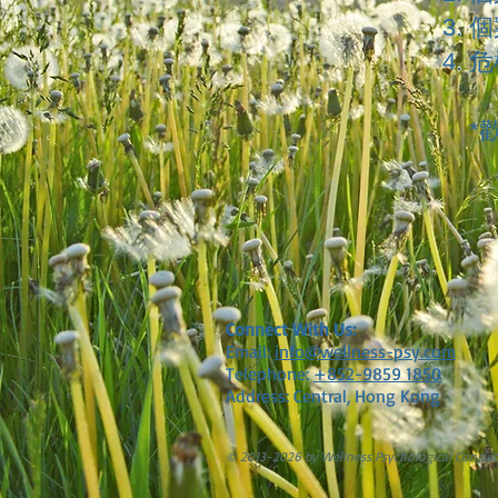
個案
危機
*
Connect With Us:
Email:
info@wellness-psy.com
Telephone:
+852-9859 1850
Address: Central, Hong Kong
© 2013-2026 by Wellness Psychological Consult